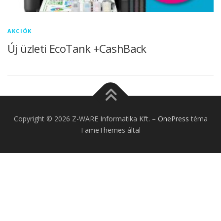
AKCIÓK
Új üzleti EcoTank +CashBack
Copyright © 2026 Z-WARE Informatika Kft.
–
OnePress
téma
FameThemes által